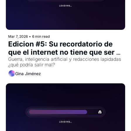
Mar 7, 2026
•
6 min read
Edicion #5: Su recordatorio de 
que el internet no tiene que ser 
así
Guerra, inteligencia artificial y redacciones lapidadas 
¿qué podría salir mal?
Gina Jiménez