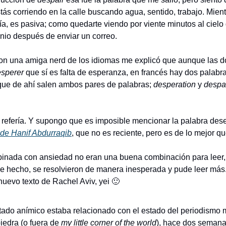
ía, es pasiva; como quedarte viendo por viente minutos al cielo gr
nio después de enviar un correo. 
con una amiga nerd de los idiomas me explicó que aunque las do
sperer 
 que de ahí salen ambos pares de palabras; 
desperation
 y 
despa
refería. Y supongo que es imposible mencionar la palabra dese
 de Hanif Abdurraqib
, que no es reciente, pero es de lo mejor qu
nada con ansiedad no eran una buena combinación para leer, 
de hecho, se resolvieron de manera inesperada y pude leer más
nuevo texto de Rachel Aviv, yei 
🙂
tado anímico estaba relacionado con el estado del periodismo mu
edra (o fuera de 
my little corner of the world
), hace dos semana