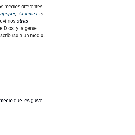
s medios diferentes 
tapaper
, 
Archive.Is
 y 
tuvimos 
otras
Dios, y la gente 
cribirse a un medio, 
 medio que les guste 