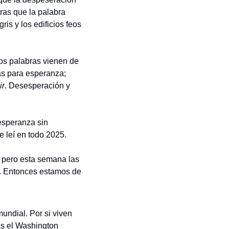
es activa; como que estás corriendo en la calle buscando agua, sentido, trabajo. Mientras que la palabra 
is y los edificios feos 
s palabras vienen de 
que sí es falta de esperanza, en francés hay dos palabras para esperanza; 
ir
. Desesperación y 
speranza sin 
e leí en todo 2025.
pero esta semana las 
. Entonces estamos de 
ndial. Por si viven 
s el Washington 