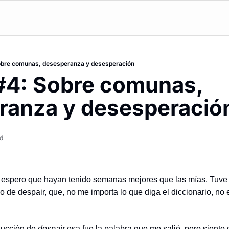
Sobre comunas, desesperanza y desesperación
 #4: Sobre comunas, 
anza y desesperació
d
, espero que hayan tenido semanas mejores que las mías. Tuve
o de despair, que, no me importa lo que diga el diccionario, no 
ucción de 
despair
 esa fue la palabra que me salió, pero siento