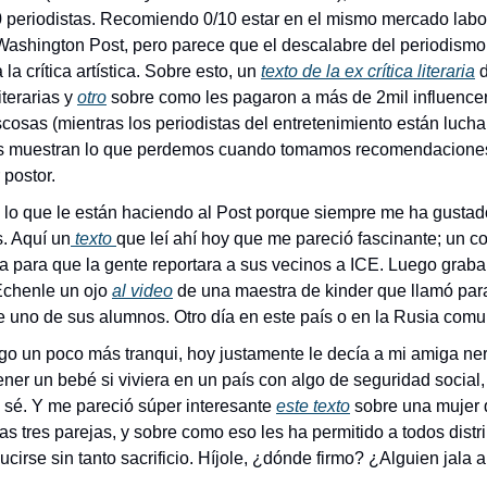
0 periodistas. Recomiendo 0/10 estar en el mismo mercado labor
 Washington Post, pero parece que el descalabre del periodismo 
 la crítica artística. Sobre esto, un 
texto de la ex crítica literaria
 
terarias y 
otro
 sobre como les pagaron a más de 2mil influencer
sas (mientras los periodistas del entretenimiento están luchand
 muestran lo que perdemos cuando tomamos recomendaciones 
 postor.
o que le están haciendo al Post porque siempre me ha gustado
s. Aquí un
 texto 
que leí ahí hoy que me pareció fascinante; un c
sa para que la gente reportara a sus vecinos a ICE. Luego graba 
Échenle un ojo 
al video
 de una maestra de kinder que llamó para
 uno de sus alumnos. Otro día en este país o en la Rusia comun
lgo un poco más tranqui, hoy justamente le decía a mi amiga ner
ner un bebé si viviera en un país con algo de seguridad social,
 sé. Y me pareció súper interesante 
este texto
 sobre una mujer 
as tres parejas, y sobre como eso les ha permitido a todos distri
ucirse sin tanto sacrificio. Híjole, ¿dónde firmo? ¿Alguien jal