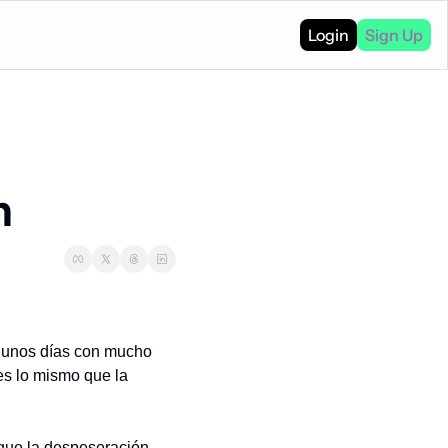
Login
Sign Up
n
 unos días con mucho 
es lo mismo que la 
 que la despeseración 