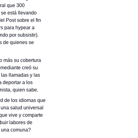
al que 300 
se está llevando 
del Post sobre el fin 
s para hypear a 
o por subsistir). 
de quienes se 
 más su cobertura 
omediante creó su 
las llamadas y las 
 deportar a los 
ista, quien sabe. 
d de los idiomas que 
 una salud universal 
que vive y comparte 
buir labores de 
a a una comuna?