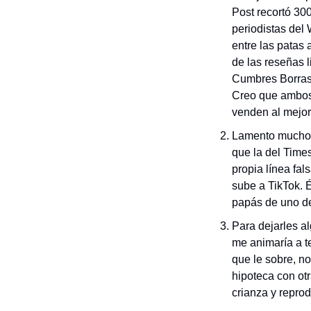
Post recortó 30
periodistas del
entre las patas a
de las reseñas li
Cumbres Borrasco
Creo que ambos
venden al mejor
Lamento mucho l
que la del Time
propia línea fal
sube a TikTok. 
papás de uno de
Para dejarles a
me animaría a te
que le sobre, no
hipoteca con otr
crianza y reprod