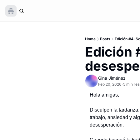
Home
Posts
Edición #4: 
Edición
desesper
Gina Jiménez
Feb 20, 2026
5 min rea
•
Hola amigas,
Disculpen la tardanza
trabajo, ansiedad y alg
desesperación. 
Cuando busqué la trad