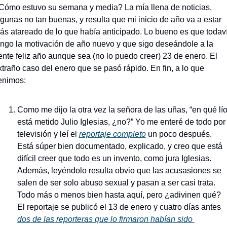
Cómo estuvo su semana y media? La mía llena de noticias, 
lgunas no tan buenas, y resulta que mi inicio de año va a estar 
ás atareado de lo que había anticipado. Lo bueno es que todaví
engo la motivación de año nuevo y que sigo deseándole a la 
ente feliz año aunque sea (no lo puedo creer) 23 de enero. El 
xtraño caso del enero que se pasó rápido. En fin, a lo que 
enimos: 
Como me dijo la otra vez la señora de las uñas, “en qué lío
está metido Julio Iglesias, ¿no?” Yo me enteré de todo por 
televisión y leí el 
reportaje completo
 un poco después. 
Está súper bien documentado, explicado, y creo que está 
difícil creer que todo es un invento, como jura Iglesias. 
Además, leyéndolo resulta obvio que las acusasiones se 
salen de ser solo abuso sexual y pasan a ser casi trata. 
Todo más o menos bien hasta aquí, pero ¿adivinen qué? 
El reportaje se publicó el 13 de enero y cuatro días antes 
dos de las reporteras que lo firmaron habían sido 