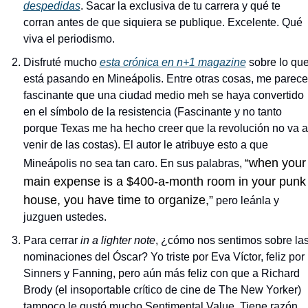
despedidas
. Sacar la exclusiva de tu carrera y qué te 
corran antes de que siquiera se publique. Excelente. Qué 
viva el periodismo. 
Disfruté mucho 
esta crónica en n+1 magazine
 sobre lo que
está pasando en Mineápolis. Entre otras cosas, me parece 
fascinante que una ciudad medio meh se haya convertido 
en el símbolo de la resistencia (Fascinante y no tanto 
porque Texas me ha hecho creer que la revolución no va a 
venir de las costas). El autor le atribuye esto a que 
“when your 
Mineápolis no sea tan caro. En sus palabras, 
main expense is a $400-a-month room in your punk 
house, you have time to organize,”
 pero leánla y 
juzguen ustedes. 
Para cerrar 
in a lighter note
, ¿cómo nos sentimos sobre las
nominaciones del Óscar? Yo triste por Eva Víctor, feliz por 
Sinners y Fanning, pero aún más feliz con que a Richard 
Brody (el insoportable crítico de cine de The New Yorker) 
tampoco le gustó mucho Sentimental Value. Tiene razón 